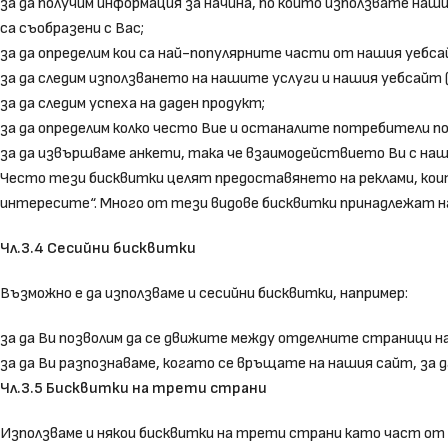
за да получим информация за начина, по който използвате наш
са съобразени с Вас;
за да определим кои са най-популярните части от нашия уебса
за да следим използването на нашите услуги и нашия уебсайт 
за да следим успеха на даден продукт;
за да определим колко често Вие и останалите потребители 
за да извършваме анкети, така че взаимодействието Ви с наш
Често тези бисквитки целят предоставянето на реклами, които
интересите“. Много от тези видове бисквитки принадлежат н
Чл.3.4 Сесийни бисквитки
Възможно е да използваме и сесийни бисквитки, например:
за да Ви позволим да се движите между отделните страници на н
за да Ви разпознаваме, когато се връщате на нашия сайт, за 
Чл.3.5 Бисквитки на трети страни
Използваме и някои бисквитки на трети страни като част от 