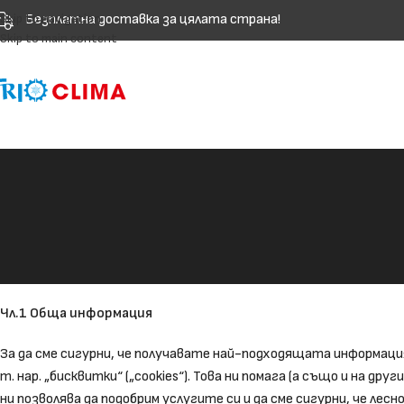
Безплатна доставка за цялата страна!
Skip to navigation
Skip to main content
Чл.1 Обща информация
За да сме сигурни, че получавате най-подходящата информаци
т. нар. „бисквитки“ („cookies“). Това ни помага (а също и на
ни позволява да подобрим услугите си и да сме сигурни, че ле