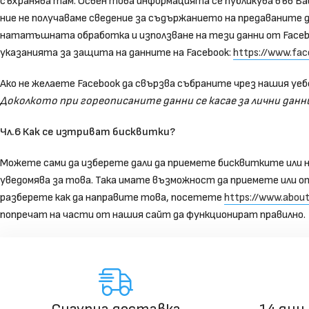
съхранява там. Освен това информацията се публикува във Ва
ние не получаваме сведение за съдържанието на предаваните д
нататъшната обработка и използване на тези данни от Faceb
указанията за защита на данните на Facebook:
https://www.fac
Ако не желаете Facebook да свързва събраните чрез нашия уеб
Доколкото при гореописаните данни се касае за лични данни,
Чл.6 Как се изтриват бисквитки?
Можете сами да изберете дали да приемете бисквитките или н
уведомява за това. Така имате възможност да приемете или о
разберете как да направите това, посетете
https://www.about
попречат на части от нашия сайт да функционират правилно.