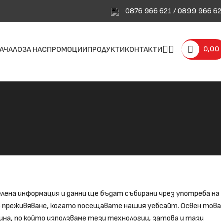
0876 966 621 / 0899 966 6
0,00
АЧАЛО
ЗА НАС
ПРОМОЦИИ
ПРОДУКТИ
КОНТАКТИ
лена информация и данни ще бъдат събирани чрез употреба на
рано преживяване, когато посещавате нашия уебсайт. Освен това
чина, по който използваме тези технологии, затова и тази