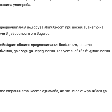
тяхната употреба.
 предпочитания или друга активност при посещаването на
ме в зависимост от вида си.
въвеждат своите предпочитания всеки път, когато
лемно, да следи за нередности и да установява възможности
е страницата, което означава, че те не се съхраняват за