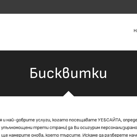
Н
Бисквитки
я и най-добрите услуги, когато посещавате УЕБСАЙТА, опреде
 други упълномощени трети страни) да Ви осигурим персонализи
сно ще намерите онова, което търсите. Искаме да разберете на