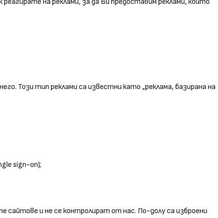
 реагирате на реклами, за да Ви предоставим реклами, които
его. Този тип реклами са известни като „реклама, базирана на
le sign-on);
 сайтове и не се контролират от нас. По-долу са изброени