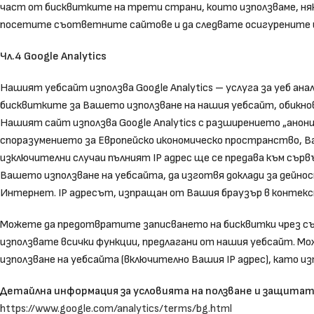
част от бисквитките на трети страни, които използваме, няк
посетите съответните сайтове и да следвате осигурените 
Чл.4 Google Analytics
Нашият уебсайт използва Google Analytics – услуга за уеб анали
бисквитките за Вашето използване на нашия уебсайт, обикнове
Нашият сайт използва Google Analytics с разширението „аноним
споразумението за Европейско икономическо пространство, Ва
изключителни случаи пълният IP адрес ще се предава към сърв
Вашето използване на уебсайта, да изготвя доклади за дейнос
Интернет. IP адресът, изпращан от Вашия браузър в контекста 
Можете да предотвратите записването на бисквитки чрез съот
използвате всички функции, предлагани от нашия уебсайт. М
използване на уебсайта (включително Вашия IP адрес), като и
Детайлна информация за условията на ползване и защитат
https://www.google.com/analytics/terms/bg.html