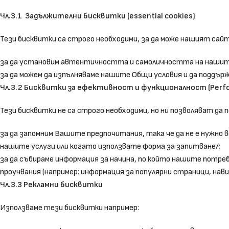
Чл.3.1 Задължителни бисквитки (essential cookies)
Тези бисквитки са строго необходими, за да може нашият сайт
за да установим автентичността и самоличността на нашите
за да можем да изпълняваме нашите Общи условия и да поддър
Чл.3.2 Бисквитки за ефективност и функционалност (Perfor
Тези бисквитки не са строго необходими, но ни позволяват да
за да запомним Вашите предпочитания, така че да не е нужно
нашите услуги или когато използвате форма за запитване/;
за да събираме информация за начина, по който нашите потре
проучвания (например: информация за популярни страници, навиц
Чл.3.3 Рекламни бисквитки
Използваме тези бисквитки например: