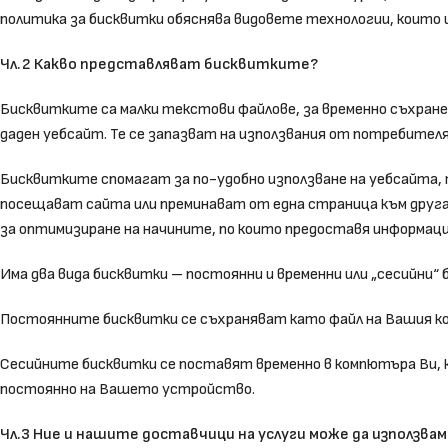
политика за бисквитки обяснява видовете технологии, които 
Чл.2 Какво представляват бисквитките?
Бисквитките са малки текстови файлове, за временно съхран
даден уебсайт. Те се запазват на използвания от потребителя
Бисквитките спомагат за по-удобно използване на уебсайта
посещават сайта или преминават от една страница към друга.
за оптимизиране на начините, по които предоставя информац
Има два вида бисквитки – постоянни и временни или „сесийни“ 
Постоянните бисквитки се съхраняват като файл на Вашия ко
Сесийните бисквитки се поставят временно в компютъра Ви, 
постоянно на Вашето устройство.
Чл.3 Ние и нашите доставчици на услуги може да използва