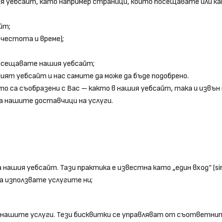
ия уебсайт, като например страници, които посещавате или как
йт;
(честота и време);
посещавате нашия уебсайт;
ият уебсайт и нас самите да може да бъде подобрено.
 са съобразени с Вас – както в нашия уебсайт, така и извън н
а нашите доставчици на услуги.
ашия уебсайт. Тази практика е известна като „един вход“ (sing
да използвате услугите ни;
нашите услуги. Тези бисквитки се управляват от съответните