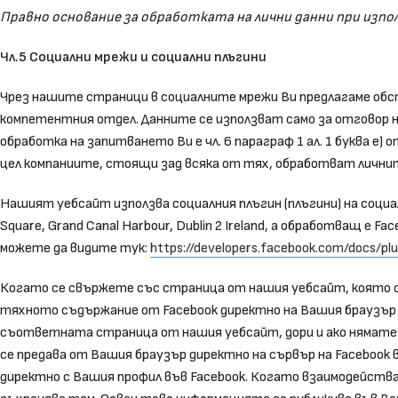
Правно основание за обработката на лични данни при използв
Чл.5 Социални мрежи и социални плъгини
Чрез нашите страници в социалните мрежи Ви предлагаме обст
компетентния отдел. Данните се използват само за отговор н
обработка на запитването Ви е чл. 6 параграф 1 ал. 1 буква 
цел компаниите, стоящи зад всяка от тях, обработват личните
Нашият уебсайт използва социалния плъгин (плъгини) на социал
Square, Grand Canal Harbour, Dublin 2 Ireland, а обработващ е Fac
можете да видите тук:
https://developers.facebook.com/docs/plu
Когато се свържете със страница от нашия уебсайт, която 
тяхното съдържание от Facebook директно на Вашия браузър и
съответната страница от нашия уебсайт, дори и ако нямате пр
се предава от Вашия браузър директно на сървър на Facebook 
директно с Вашия профил във Facebook. Когато взаимодейства