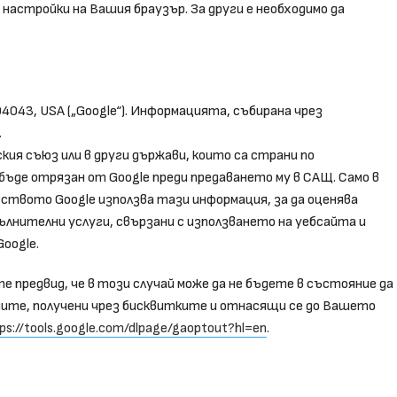
астройки на Вашия браузър. За други е необходимо да
 94043, USA („Google“). Информацията, събирана чрез
.
кия съюз или в други държави, които са страни по
бъде отрязан от Google преди предаването му в САЩ. Само в
еството Google използва тази информация, за да оценява
ълнителни услуги, свързани с използването на уебсайта и
oogle.
предвид, че в този случай може да не бъдете в състояние да
ите, получени чрез бисквитките и отнасящи се до Вашето
ps://tools.google.com/dlpage/gaoptout?hl=en
.