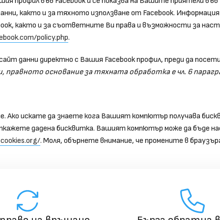
шия профил във Facebook и се показва на Вашите приятели във
анни, както и за тяхното използване от Facebook. Информация
ook, както и за съответните Ви права и възможности за наст
ebook.com/policy.php
.
сайт данни директно с Вашия Facebook профил, преди да посет
 правното основание за тяхната обработка е чл. 6 параграф 
е. Ако искате да знаете кога Вашият компютър получава бискв
ткажете дадена бисквитка. Вашият компютър може да бъде нас
cookies.org/
. Моля, обърнете внимание, че промените в браузър