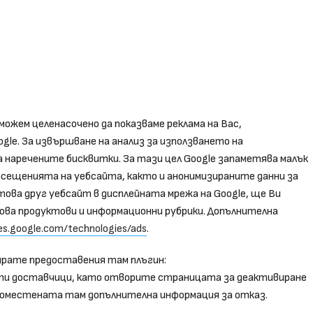
можем целенасочено да показваме реклама на Вас,
le. За извършване на анализ за използването на
 наречените бисквитки. За тази цел Google запаметява малък
сещенията на уебсайта, както и анонимизираните данни за
ова друг уебсайт в дисплейната мрежа на Google, ще Ви
ова продуктови и информационни рубрики. Допълнителна
cies.google.com/technologies/ads
.
ирате предоставения там плъгин:
ти доставчици, като отворите страницата за деактивиране
оместената там допълнителна информация за отказ.