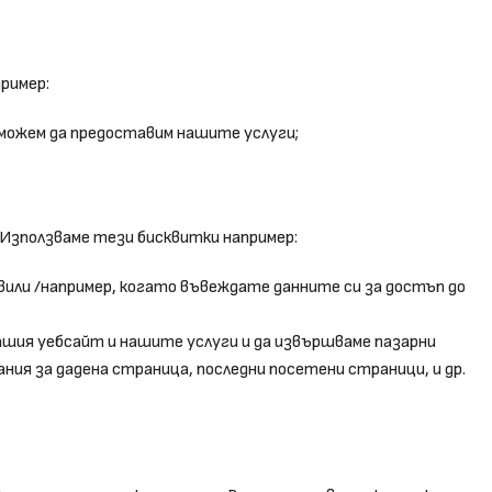
ример:
можем да предоставим нашите услуги;
 Използваме тези бисквитки например:
вили /например, когато въвеждате данните си за достъп до
нашия уебсайт и нашите услуги и да извършваме пазарни
ания за дадена страница, последни посетени страници, и др.