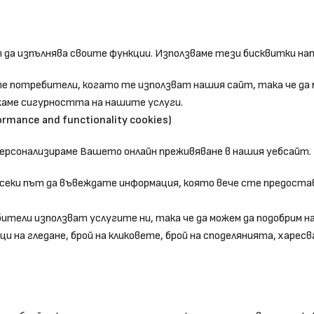
 да изпълнява своите функции. Използваме тези бисквитки нап
 потребители, когато те използват нашия сайт, така че да 
жаме сигурността на нашите услуги.
mance and functionality cookies)
 персонализираме Вашето онлайн преживяване в нашия уебсайт.
 всеки път да въвеждате информация, която вече сте предоста
бители използват услугите ни, така че да можем да подобрим 
и на гледане, брой на кликовете, брой на споделянията, харесв