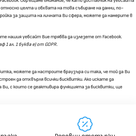
 Facebook. Обръщаме внимание, че като доставчик на уебсайта
 относно целта и обхвата на това събиране на данни, по-
ройка за защита на личната Ви сфера, можете да намерите в
ите нашия уебсайт Вие трябва да излезете от Facebook.
1 ал. 1 буква е) от GDPR.
итка, можете да настроите браузъра си така, че той да Ви
троен да отхвърля всички бисквитки. Ако искате да
а Ви, с които се деактивира функцията за бисквитки, ще