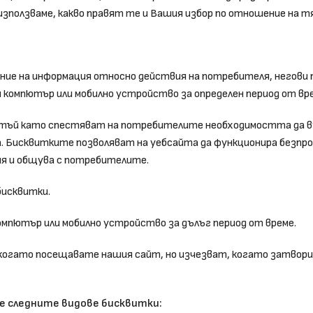
използваме, какво правят те и Вашия избор по отношение на 
ение на информация относно действия на потребителя, негови
 компютър или мобилно устройство за определен период от вре
, тъй като спестяват на потребителите необходимостта да 
 Бисквитките позволяват на уебсайта да функционира безпроб
ия и общува с потребителите.
бисквитки.
мпютър или мобилно устройство за дълъг период от време.
когато посещавате нашия сайт, но изчезват, когато затворит
ме следните видове бисквитки: