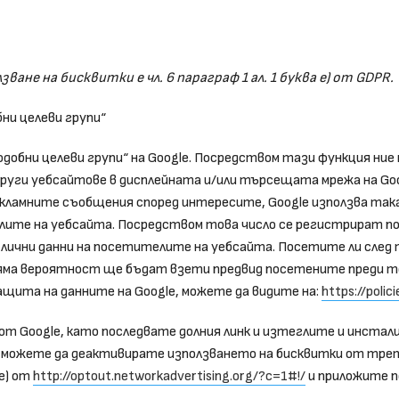
ане на бисквитки е чл. 6 параграф 1 ал. 1 буква е) от GDPR.
бни целеви групи“
добни целеви групи“ на Google. Посредством тази функция ние 
уги уебсайтове в дисплейната и/или търсещата мрежа на Goog
кламните съобщения според интересите, Google използва така
лите на уебсайта. Посредством това число се регистрират по
лични данни на посетителите на уебсайта. Посетите ли след т
ляма вероятност ще бъдат взети предвид посетените преди т
ащита на данните на Google, можете да видите на:
https://poli
т Google, като последвате долния линк и изтеглите и инстал
 можете да деактивирате използването на бисквитки от тре
ve) от
http://optout.networkadvertising.org/?c=1#!/
и приложите п