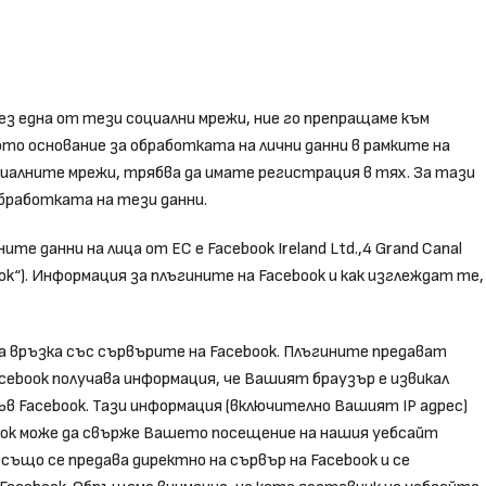
з една от тези социални мрежи, ние го препращаме към
то основание за обработката на лични данни в рамките на
оциалните мрежи, трябва да имате регистрация в тях. За тази
обработката на тези данни.
е данни на лица от ЕС е Facebook Ireland Ltd.,4 Grand Canal
cebook“). Информация за плъгините на Facebook и как изглеждат те,
 връзка със сървърите на Facebook. Плъгините предават
ebook получава информация, че Вашият браузър е извикал
в Facebook. Тази информация (включително Вашият ІР адрес)
ebook може да свърже Вашето посещение на нашия уебсайт
ъщо се предава директно на сървър на Facebook и се