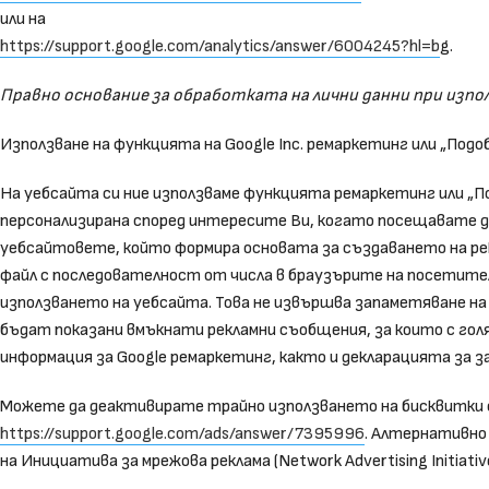
или на
https://support.google.com/analytics/answer/6004245?hl=b
g.
Правно основание за обработката на лични данни при използв
Използване на функцията на Google Inc. ремаркетинг или „Подо
На уебсайта си ние използваме функцията ремаркетинг или „По
персонализирана според интересите Ви, когато посещавате др
уебсайтовете, който формира основата за създаването на ре
файл с последователност от числа в браузърите на посетите
използването на уебсайта. Това не извършва запаметяване на 
бъдат показани вмъкнати рекламни съобщения, за които с го
информация за Google ремаркетинг, както и декларацията за з
Можете да деактивирате трайно използването на бисквитки о
https://support.google.com/ads/answer/7395996
. Алтернативно
на Инициатива за мрежова реклама (Network Advertising Initiati