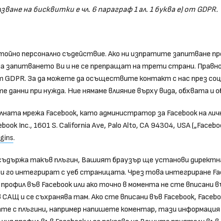
ане на бисквитки е чл. 6 параграф 1 ал. 1 буква е) от GDPR.
ойно персонално съдействие. Ако ни изпратите запитване пре
а запитването Ви и не се препращат на трети страни. Правно
е) от GDPR. За да можете да осъществите контакт с нас през с
 данни при нужда. Ние нямаме влияние върху вида, обхвата и 
ната мрежа Facebook, като администратор за Facebook на личнит
ebook Inc., 1601 S. California Ave, Palo Alto, CA 94304, USA („Fa
gins
.
съдържа такъв плъгин, Вашият браузър ще установи директна
 го интегрират с уеб страницата. Чрез това интегриране Fac
офил във Facebook или ако точно в момента не сте вписани въ
в САЩ и се съхранява там. Ако сте вписани във Facebook, Fac
те с плъгини, например напишете коментар, тази информация с