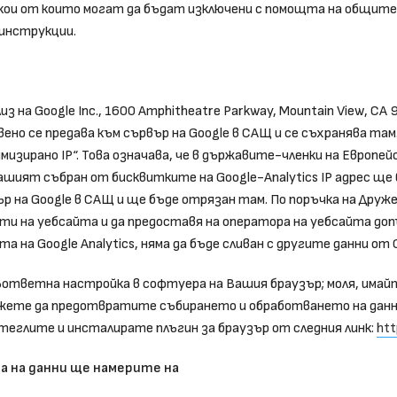
ои от които могат да бъдат изключени с помощта на общите н
инструкции.
з на Google Inc., 1600 Amphitheatre Parkway, Mountain View, CA
но се предава към сървър на Google в САЩ и се съхранява там
изирано IP“. Това означава, че в държавите-членки на Европейс
шият събран от бисквитките на Google-Analytics IP адрес ще 
ър на Google в САЩ и ще бъде отрязан там. По поръчка на Друж
ти на уебсайта и да предоставя на оператора на уебсайта доп
на Google Analytics, няма да бъде сливан с другите данни от G
ветна настройка в софтуера на Вашия браузър; моля, имайте 
ожете да предотвратите събирането и обработването на данн
зтеглите и инсталирате плъгин за браузър от следния линк:
htt
а на данни ще намерите на