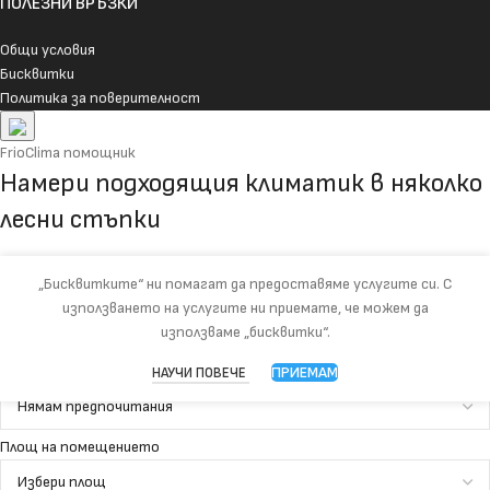
ПОЛЕЗНИ ВРЪЗКИ
Общи условия
Бисквитки
Политика за поверителност
FrioClima помощник
Намери подходящия климатик в няколко
лесни стъпки
Избери най-важните неща за помещението и ще ти покажем най-
„Бисквитките“ ни помагат да предоставяме услугите си. С
подходящите модели.
използването на услугите ни приемате, че можем да
използваме „бисквитки“.
Промени избора
Тип климатик
ПРИЕМАМ
НАУЧИ ПОВЕЧЕ
Площ на помещението
и