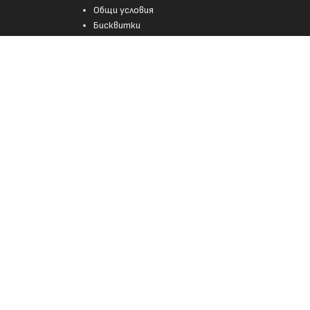
Общи условия
Бисквитки
Политика за поверителност
“.
ПРИЕМАМ
НАУЧИ ПОВЕЧЕ