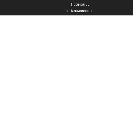
Промоции
Климатици
Бойлери
Конвектори
Въздухопречистватели
Аксесоари
лесни стъпки
зването на услугите ни приемате, че можем да използваме „бисквитки
ходящите модели.