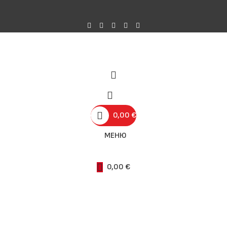
0,00
€
МЕНЮ
0,00
€