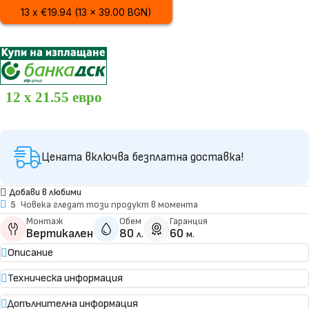
13 x €19.94 (13 x 39.00 BGN)
12 x 21.55 евро
Цената включва безплатна доставка!
Добави в любими
5
Човека гледат този продукт в момента
Монтаж
Обем
Гаранция
Вертикален
80
60
л.
м.
Описание
Техническа информация
Допълнителна информация