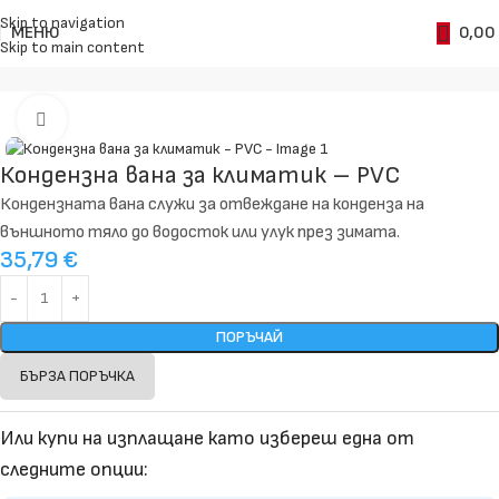
Skip to navigation
МЕНЮ
0,00
Skip to main content
Начало
Аксесоари
Увеличи
Кондензна вана за климатик – PVC
Кондензната вана служи за отвеждане на конденза на
външното тяло до водосток или улук през зимата.
35,79
€
ПОРЪЧАЙ
БЪРЗА ПОРЪЧКА
Или купи на изплащане като избереш една от
следните опции: