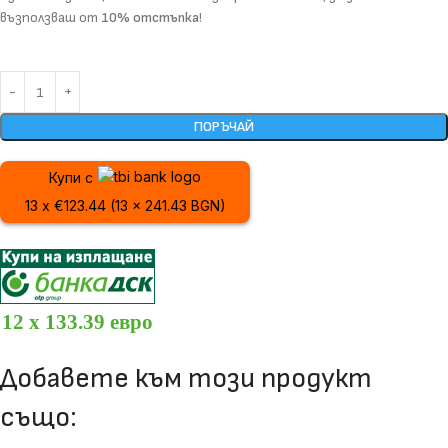
възползваш от
10% отстъпка
!
ПОРЪЧАЙ
Купи с
13 x €123.44 (13 x 241.43 BGN)
12 x 133.39 евро
Добавете към този продукт
също: