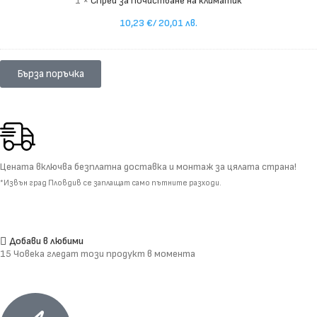
1
×
Спрей за почистване на климатик
10,23
€
/ 20,01 лв.
Бърза поръчка
Цената включва безплатна доставка и монтаж за цялата страна!
*Извън град Пловдив се заплащат само пътните разходи.
Добави в любими
15
Човека гледат този продукт в момента