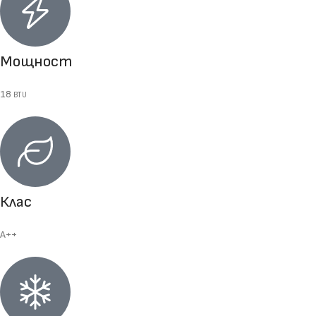
Мощност
18
BTU
Клас
А++