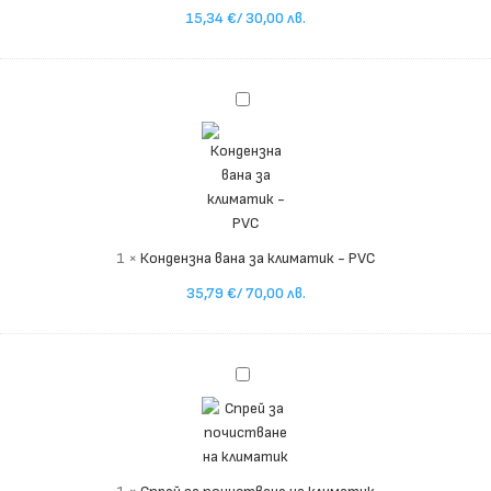
15,34
€
/ 30,00 лв.
Кондензна
вана
за
климатик
-
PVC
1
×
Кондензна вана за климатик - PVC
35,79
€
/ 70,00 лв.
Спрей
за
почистване
на
климатик