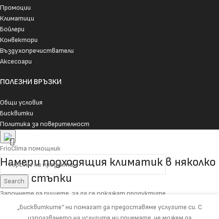
Промоции
Климатици
Бойлери
Конвектори
Въздухопречистватели
Аксесоари
ПОЛЕЗНИ ВРЪЗКИ
Общи условия
Бисквитки
Политика за поверителност
FrioClima помощник
Намери подходящия климатик в няколко
лесни стъпки
Search
Започнете да пишете, за да се покажат продуктите
Избери най-важните неща за помещението и ще ти покажем най-
„Бисквитките“ ни помагат да предоставяме услугите си. С
подходящите модели.
използването на услугите ни приемате, че можем да