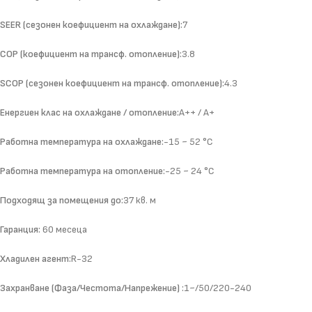
SEER (сезонен коефициент на охлаждане):
7
COP (коефициент на трансф. отопление):
3.8
SCOP (сезонен коефициент на трансф. отопление):
4.3
Енергиен клас на охлаждане / отопление:
A++ / A+
Работна температура на охлаждане:
-15 ~ 52 °C
Работна температура на отопление:
-25 ~ 24 °C
Подходящ за помещения до:
37 кв. м
Гаранция:
60 месеца
Хладилен агент:
R-32
Захранване (Фаза/Честота/Напрежение) :
1~/50/220-240