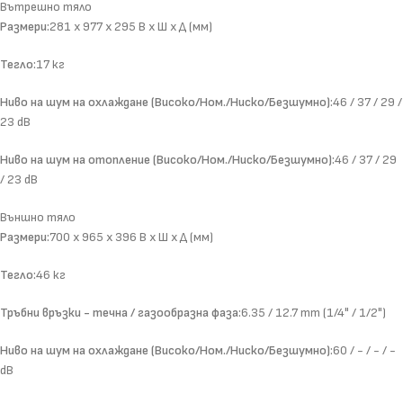
Вътрешно тяло
Размери:
281 x 977 x 295 В x Ш x Д (мм)
Тегло:
17 кг
Ниво на шум на охлаждане (Високо/Ном./Ниско/Безшумно):
46 / 37 / 29 /
23 dB
Ниво на шум на отопление (Високо/Ном./Ниско/Безшумно):
46 / 37 / 29
/ 23 dB
Външно тяло
Размери:
700 x 965 x 396 В x Ш x Д (мм)
Тегло:
46 кг
Тръбни връзки - течна / газообразна фаза:
6.35 / 12.7 mm (1/4" / 1/2")
Ниво на шум на охлаждане (Високо/Ном./Ниско/Безшумно):
60 / - / - / -
dB