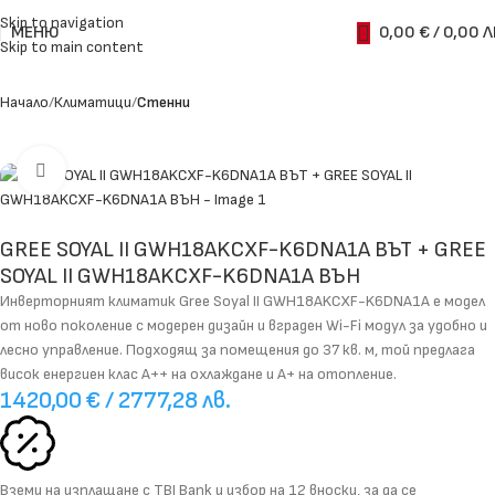
Skip to navigation
МЕНЮ
0,00
€
/ 0,00 Л
Skip to main content
Начало
Климатици
Стенни
Увеличи
GREE SOYAL II GWH18AKCXF-K6DNA1A ВЪТ + GREE
SOYAL II GWH18AKCXF-K6DNA1A ВЪН
Инверторният климатик Gree Soyal II GWH18AKCXF-K6DNA1A е модел
от ново поколение с модерен дизайн и вграден Wi-Fi модул за удобно и
лесно управление. Подходящ за помещения до 37 кв. м, той предлага
висок енергиен клас A++ на охлаждане и A+ на отопление.
1420,00
€
/ 2777,28 лв.
Вземи на изплащане с
TBI Bank
и избор на
12 вноски
, за да се