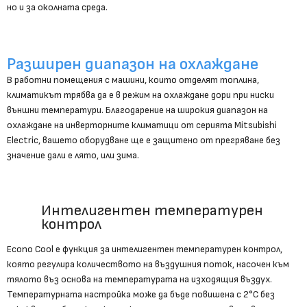
но и за околната среда.
Разширен диапазон на охлаждане
В работни помещения с машини, които отделят топлина,
климатикът трябва да е в режим на охлаждане дори при ниски
външни температури. Благодарение на широкия диапазон на
охлаждане на инверторните климатици от серията Mitsubishi
Electric, вашето оборудване ще е защитено от прегряване без
значение дали е лято, или зима.
Интелигентен температурен
контрол
Econo Cool е функция за интелигентен температурен контрол,
която регулира количеството на въздушния поток, насочен към
тялото въз основа на температурата на изходящия въздух.
Температурната настройка може да бъде повишена с 2°C без