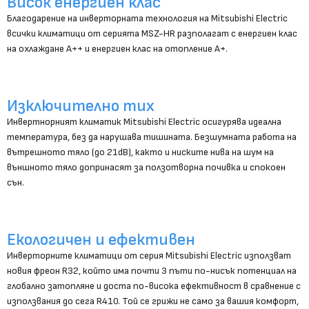
Висок енергиен клас
Благодарение на инверторната технология на Mitsubishi Electric
всички климатици от серията MSZ-HR разполагат с енергиен клас
на охлаждане A++ и енергиен клас на отопление А+.
Изключително тих
Инвертнорният климатик Mitsubishi Electric осигурява идеална
температура, без да нарушава тишината. Безшумната работа на
вътрешното тяло (до 21dB), както и ниските нива на шум на
външното тяло допринасят за ползотворна почивка и спокоен
сън.
Екологичен и ефективен
Инверторните климатици от серия Mitsubishi Electric използват
новия фреон R32, който има почти 3 пъти по-нисък потенциал на
глобално затопляне и доста по-висока ефективност в сравнение с
използвания до сега R410. Той се грижи не само за вашия комфорт,