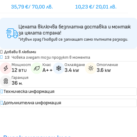
35,79
€
/ 70,00 лв.
10,23
€
/ 20,01 лв.
Цената включва безплатна доставка и монтаж
за цялата страна!
*Извън град Пловдив се заплащат само пътните разходи.
Добави в любими
13
Човека гледат този продукт в момента
Мощност
Клас
Охлаждане
Отопление
12
A++
3.4
3.6
BTU
kW
kW
Гаранция
36
м.
Техническа информация
Допълнителна информация