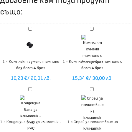
Добавете към този продукт
също:
Комплект
Комплект
гумени
гумени
тампони
тампони
без
с
болт
болт
4
4
1
×
Комплект гумени тампони
1
×
Комплект гумени тампони с
броя
броя
без болт 4 броя
болт 4 броя
10,23
€
/ 20,01 лв.
15,34
€
/ 30,00 лв.
Кондензна
Спрей
вана
за
за
почистване
климатик
на
-
климатик
PVC
1
×
Кондензна вана за климатик -
1
×
Спрей за почистване на
PVC
климатик