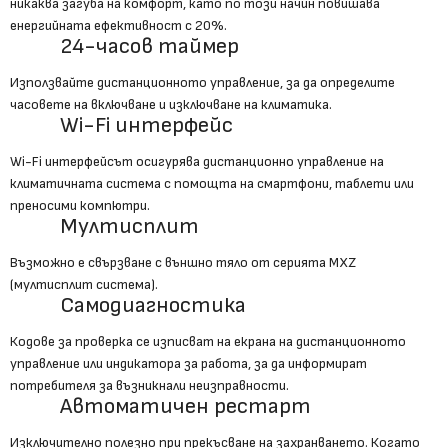
никаква загуба на комфорт, като по този начин повишава
енергийната ефективност с 20%.
24-часов таймер
Използвайте дистанционното управление, за да определите
часовете на включване и изключване на климатика.
Wi-Fi интерфейс
Wi-Fi интерфейсът осигурява дистанционно управление на
климатичната система с помощта на смартфони, таблети или
преносими компютри.
Мултисплит
Възможно е свързване с външно тяло от серията MXZ
(мултисплит система).
Самодиагностика
Кодове за проверка се изписват на екрана на дистанционното
управление или индикатора за работа, за да информират
потребителя за възникнали неизправности.
Автоматичен рестарт
Изключително полезно при прекъсване на захранването. Когато