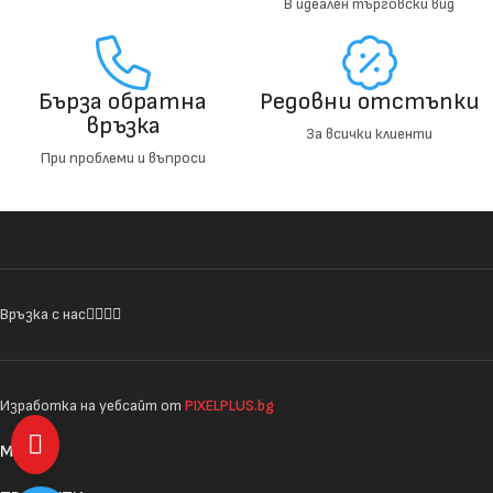
В идеален търговски вид
Бърза обратна
Редовни отстъпки
връзка
За всички клиенти
При проблеми и въпроси
Връзка с нас
Изработка на уебсайт от
PIXELPLUS.bg
МЕНЮ