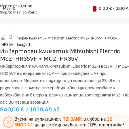
Skip to navigation
МЕНЮ
0,00
€
/ 0,00 Л
Skip to main content
Начало
Климатици
Стенни
Увеличи
Инверторен климатик Mitsubishi Electric
MSZ-HR35VF + MUZ-HR35V
Инверторният климатик Mitsubishi Electric MSZ-HR35VF / MUZ-
HR35VF е с енергиен клас А++ при охлаждане и А+ при
отопление. Моделът е подходящ за помещения до 23 кв.м, и
разполага с филтър със сребърни йони за пречистване и
освежаване на въздуха. Всички климатици от серията MSZ-HR
са с 36 месеца гаранция.
940,00
€
/ 1838,48 лв.
Вземи на изплащане с
TBI BANK
и избор на
12
ВНОСКИ
, за да се възползваш от
10% отстъпка
!