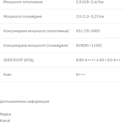
Mощност отопление
2,9 (0,8-3,4) Kw
Mощност охлаждане
2,6 (1,0-3,2) Kw
Консумирана мощност (отопление)
651 (70÷990)
Консумирана мощност (охлаждане)
628(80÷1100)
SEER/SCOP (КПД)
8,80 A+++/ 4.60 / 6.0 A++
Клас
A+++
Допълнителна информация
Марка
Kaisai