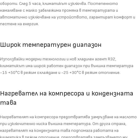
обороти. След 5 часа, климатикът изключва. Постепенното
намаляване с малко забележима промяна в температурата и
автоматично изключване на устройството, гарантират комфорт и
пестене на енергия.
Широк температурен диапазон
Използвайки модерни технологии и нов хладилен агент R32,
климатикът има широк работен диапазон при външна температура
-15 +50°С в режим охлаждане и -25 +30°С в режим отопление.
Нагревател на компресора и кондензната
тава
Нагревателят на компресора предотвратява замръзване на маслото
при изключително ниска външна температура. От друга страна,
нагревателят на кондензната тава подпомага работата на
климатика в режим отопление, предотвратява замръзването му,