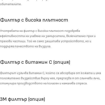
обитателите.
Филтър с висока плътност
Употребата на филтър с висока плътност подобрява
ефективността на улавяне на замърсители, включително прах и
прахови частици. Той не само защитава устройството, но и
поддържа качеството на въздуха.
Филтър с витамин С (опция)
Филтърът излъчва витамин С, който се абсорбира от кожата и има
положително въздействие върху нея, предпазва я от слънчеви лъчи,
стимулира производството на колаген и намалява стреса.
3М филтър (опция)