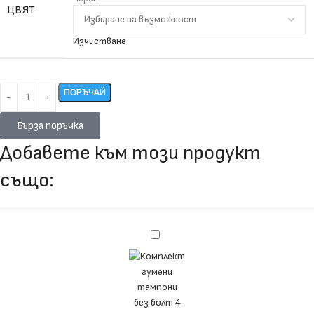
ЦВЯТ
Изчистване
ПОРЪЧАЙ
Бърза поръчка
Добавете към този продукт
също:
Комплект
гумени
тампони
без
болт
4