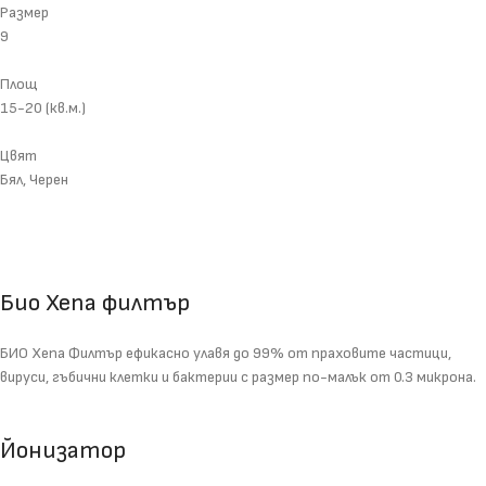
Размер
9
Площ
15-20 (кв.м.)
Цвят
Бял, Черен
Био Хепа филтър
БИО Хепа Филтър ефикасно улавя до 99% от праховите частици,
вируси, гъбични клетки и бактерии с размер по-малък от 0.3 микрона.
Йонизатор