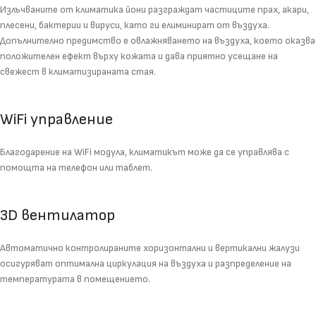
Излъчваните от климатика йони разграждат частиците прах, акари,
плесени, бактерии и вируси, като ги елиминират от въздуха.
Допълнително предимство е овлажняването на въздуха, което оказва
положителен ефект върху кожата и дава приятно усещане на
свежест в климатизираната стая.
WiFi управление
Благодарение на WiFi модула, климатикът може да се управлява с
помощта на телефон или таблет.
3D вентилатор
Автоматично контролираните хоризонтални и вертикални жалузи
осигуряват оптимална циркулация на въздуха и разпределение на
температурата в помещението.