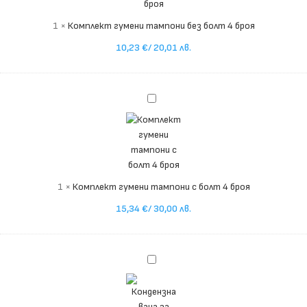
броя
1
×
Комплект гумени тампони без болт 4 броя
10,23
€
/ 20,01 лв.
Комплект
гумени
тампони
с
болт
4
1
×
Комплект гумени тампони с болт 4 броя
броя
15,34
€
/ 30,00 лв.
Кондензна
вана
за
климатик