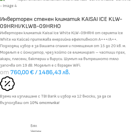
Инверторен стенен климатик KAISAI ICE KLW-
09HRHI/KLWB-09HRHO
Инверторен климатик Kaisai Ice White KLW-09HRHI от серията Ice
White на Кайсай притежава енергийна ефективност А+++/А++.
Подходящ избор е за Вашата спалня и помещения от 15 до 20 кв. м.
Моделът е с йонизатор, чрез който се елиминират – частици прах,
акари, плесени, бактерии и вируси. Шумът на вътрешното тяло
започва от 19 dB. Моделът е с вграден WiFi.
от
760,00
€
/ 1486,43 лв.
Вземи на изплащане с
TBI Bank
и избор на
12 вноски
, за да се
възползваш от
10% отстъпка
!
Бял
Черен