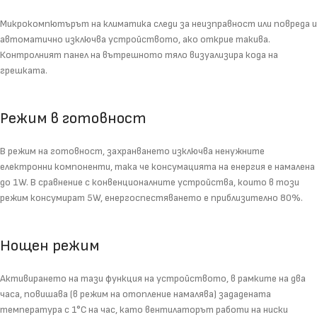
Микрокомпютърът на климатика следи за неизправност или повреда и
автоматично изключва устройството, ако открие такива.
Контролният панел на вътрешното тяло визуализира кода на
грешката.
Режим в готовност
В режим на готовност, захранването изключва ненужните
електронни компоненти, така че консумацията на енергия е намалена
до 1W. В сравнение с конвенционалните устройства, които в този
режим консумират 5W, енергоспестяването е приблизително 80%.
Нощен режим
Активирането на тази функция на устройството, в рамките на два
часа, повишава (в режим на отопление намалява) зададената
температура с 1°C на час, като вентилаторът работи на ниски