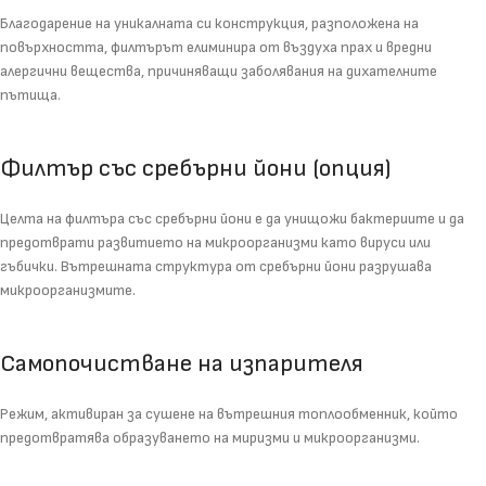
Благодарение на уникалната си конструкция, разположена на
повърхността, филтърът елиминира от въздуха прах и вредни
алергични вещества, причиняващи заболявания на дихателните
пътища.
Филтър със сребърни йони (опция)
Целта на филтъра със сребърни йони е да унищожи бактериите и да
предотврати развитието на микроорганизми като вируси или
гъбички. Вътрешната структура от сребърни йони разрушава
микроорганизмите.
Самопочистване на изпарителя
Режим, активиран за сушене на вътрешния топлообменник, който
предотвратява образуването на миризми и микроорганизми.