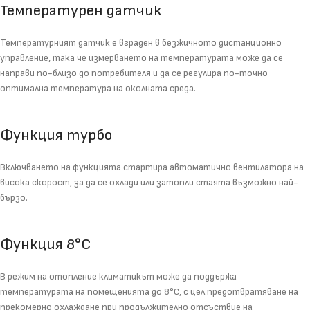
Температурен датчик
Температурният датчик е вграден в безжичното дистанционно
управление, така че измерването на температурата може да се
направи по-близо до потребителя и да се регулира по-точно
оптимална температура на околната среда.
Функция турбо
Включването на функцията стартира автоматично вентилатора на
висока скорост, за да се охлади или затопли стаята възможно най-
бързо.
Функция 8°C
В режим на отопление климатикът може да поддържа
температурата на помещенията до 8°C, с цел предотвратяване на
прекомерно охлаждане при продължително отсъствие на