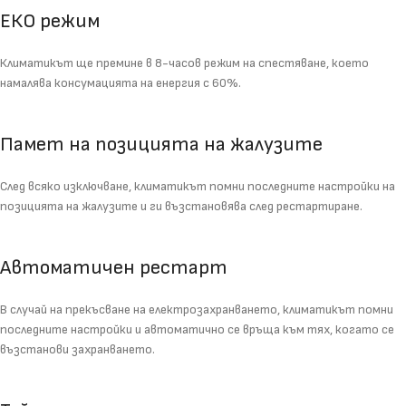
ЕКО режим
Климатикът ще премине в 8-часов режим на спестяване, което
намалява консумацията на енергия с 60%.
Памет на позицията на жалузите
След всяко изключване, климатикът помни последните настройки на
позицията на жалузите и ги възстановява след рестартиране.
Автоматичен рестарт
В случай на прекъсване на електрозахранването, климатикът помни
последните настройки и автоматично се връща към тях, когато се
възстанови захранването.