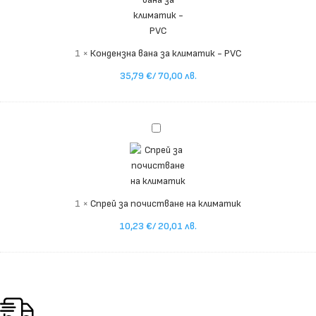
-
PVC
1
×
Кондензна вана за климатик - PVC
35,79
€
/ 70,00 лв.
Спрей
за
почистване
на
климатик
1
×
Спрей за почистване на климатик
10,23
€
/ 20,01 лв.