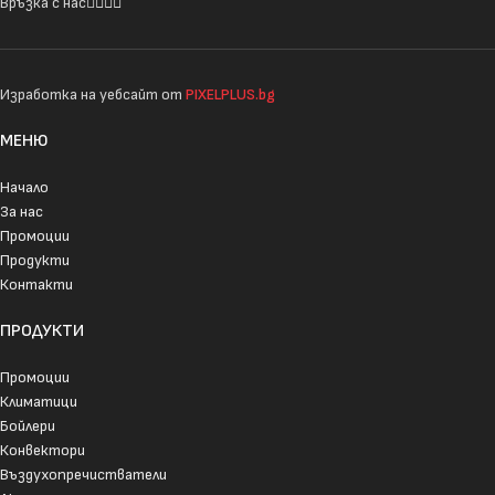
Връзка с нас
Изработка на уебсайт от
PIXELPLUS.bg
МЕНЮ
Начало
За нас
Промоции
Продукти
Контакти
ПРОДУКТИ
Промоции
Климатици
Бойлери
Конвектори
Въздухопречистватели