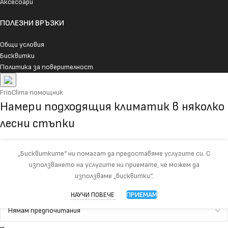
Аксесоари
ПОЛЕЗНИ ВРЪЗКИ
Общи условия
Бисквитки
Политика за поверителност
FrioClima помощник
Намери подходящия климатик в няколко
лесни стъпки
Избери най-важните неща за помещението и ще ти покажем най-
„Бисквитките“ ни помагат да предоставяме услугите си. С
подходящите модели.
използването на услугите ни приемате, че можем да
използваме „бисквитки“.
Промени избора
Тип климатик
ПРИЕМАМ
НАУЧИ ПОВЕЧЕ