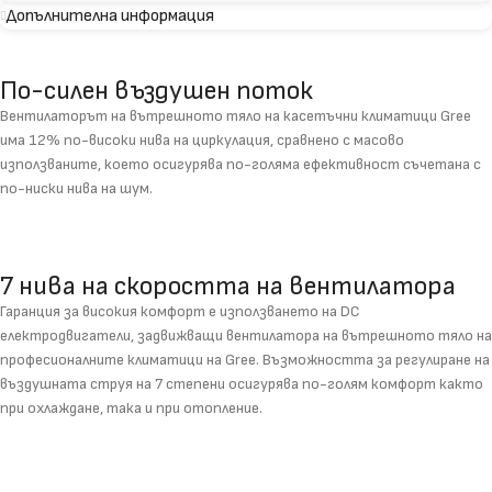
Допълнителна информация
По-силен въздушен поток
Вентилаторът на вътрешното тяло на касетъчни климатици Gree
има 12% по-високи нива на циркулация, сравнено с масово
използваните, което осигурява по-голяма ефективност съчетана с
по-ниски нива на шум.
7 нива на скоростта на вентилатора
Гаранция за високия комфорт е използването на DC
електродвигатели, задвижващи вентилатора на вътрешното тяло на
професионалните климатици на Gree. Възможността за регулиране на
въздушната струя на 7 степени осигурява по-голям комфорт както
при охлаждане, така и при отопление.