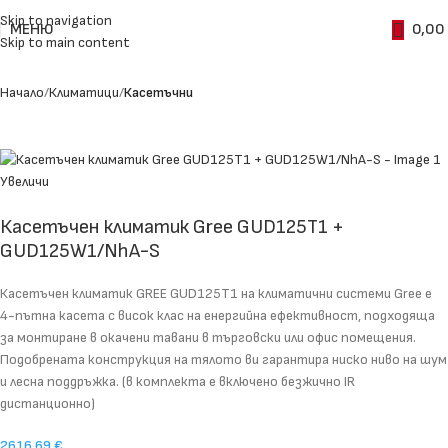
Skip to navigation
МЕНЮ
0,00
Skip to main content
Начало
Климатици
Касетъчни
Увеличи
Касетъчен климатик Gree GUD125T1 +
GUD125W1/NhA-S
Касетъчен климатик GREE GUD125T1 на климатични системи Gree е
4-пътна касета с висок клас на енергийна ефективност, подходяща
за монтиране в окачени тавани в търговски или офис помещения.
Подобрената конструкция на тялото ви гарантира ниско ниво на шум
и лесна поддръжка. (в комплекта е включено безжично IR
дистанционно)
2616,69
€