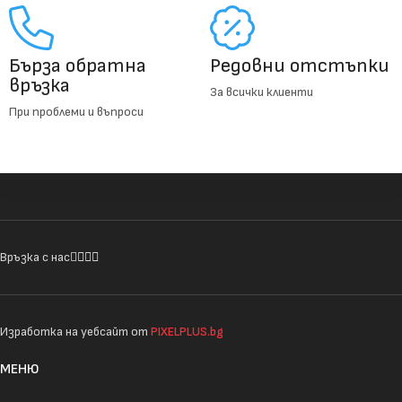
Бърза обратна
Редовни отстъпки
връзка
За всички клиенти
При проблеми и въпроси
Връзка с нас
Изработка на уебсайт от
PIXELPLUS.bg
МЕНЮ