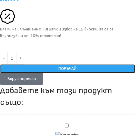
Вземи на изплащане с
TBI Bank
и избор на
12 вноски
, за да се
възползваш от
10% отстъпка
!
ПОРЪЧАЙ
Бърза поръчка
Добавете към този продукт
също:
Комплект
гумени