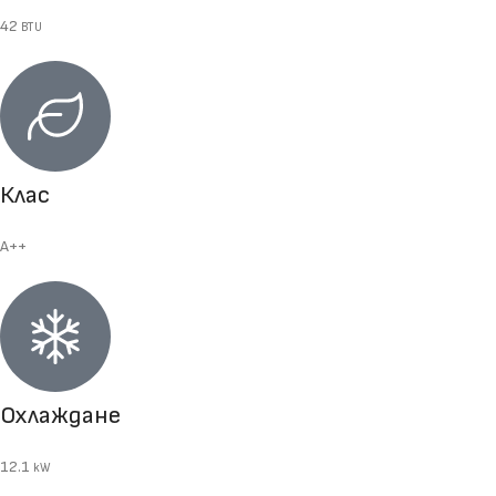
42
BTU
Клас
A++
Охлаждане
12.1
kW