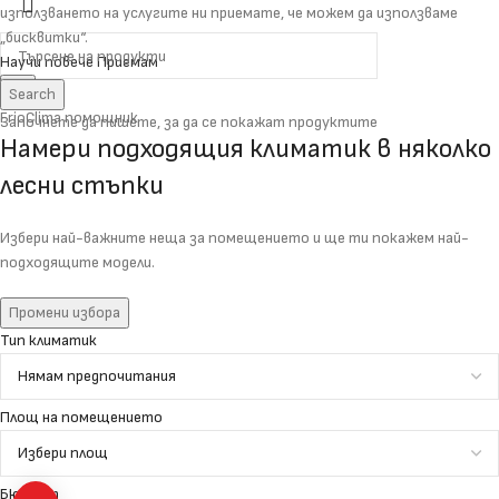
използването на услугите ни приемате, че можем да използваме
„бисквитки“.
Научи повече
Приемам
Search
FrioClima помощник
Започнете да пишете, за да се покажат продуктите
Намери подходящия климатик в няколко
лесни стъпки
Избери най-важните неща за помещението и ще ти покажем най-
подходящите модели.
Промени избора
Тип климатик
и
Площ на помещението
и
Бюджет