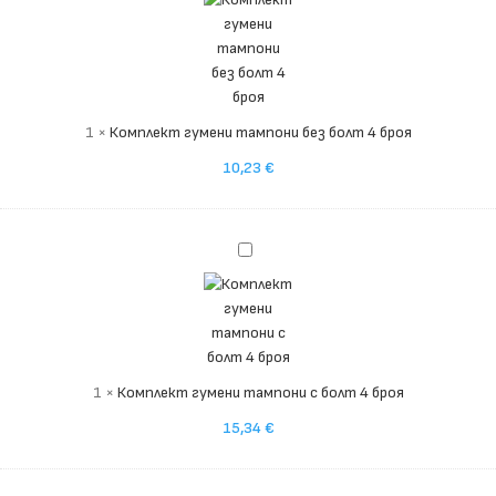
тампони
без
болт
4
броя
1
×
Комплект гумени тампони без болт 4 броя
10,23
€
Комплект
гумени
тампони
с
болт
4
1
×
Комплект гумени тампони с болт 4 броя
броя
15,34
€