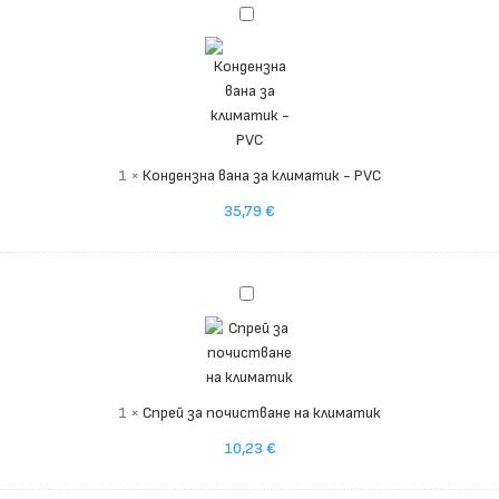
Кондензна
вана
за
климатик
-
PVC
1
×
Кондензна вана за климатик - PVC
35,79
€
Спрей
за
почистване
на
климатик
1
×
Спрей за почистване на климатик
10,23
€