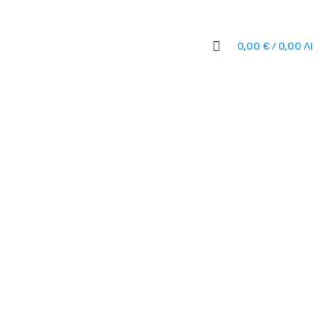
Универсални
Под
мивка
0,00
€
/ 0,00 ЛВ
Над
мивка
Конвектори
Стенни
Подови
Въздухопречистватели