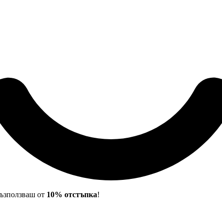
 възползваш от
10% отстъпка
!
 24DC SILVER ION2 - ВЪНШ. ТЯЛО