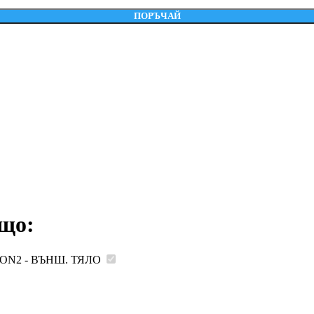
ПОРЪЧАЙ
ъщо:
 ION2 - ВЪНШ. ТЯЛО