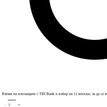
Вземи на изплащане с
TBI Bank
и избор на
12 вноски
, за да се
количество за KFR 24DC SILVER ION2 - ВЪТР. ТЯЛО + KFR