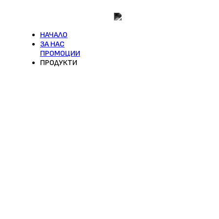
0876 966 621 / 0899 966 62
НАЧАЛО
ЗА НАС
ПРОМОЦИИ
ПРОДУКТИ
Климатици
Стенни
Подови
Колонни
Касетъчни
Бойлери
Вертикални
Хоризонтални