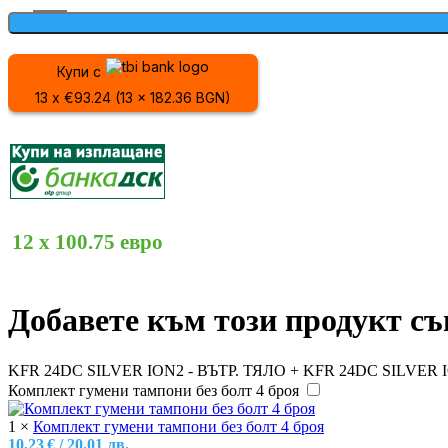
Купи с
13 x €93.24 (13 x 182.36 BGN)
12 x 100.75 евро
Добавете към този продукт с
KFR 24DC SILVER ION2 - ВЪТР. ТЯЛО + KFR 24DC SILVER
Комплект гумени тампони без болт 4 броя
1
×
Комплект гумени тампони без болт 4 броя
10,23
€
/ 20,01 лв.