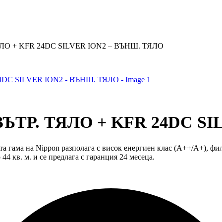
ЯЛО + KFR 24DC SILVER ION2 – ВЪНШ. ТЯЛО
ВЪТР. ТЯЛО + KFR 24DC S
гама на Nippon разполага с висок енергиен клас (A++/A+), фил
4 кв. м. и се предлага с гаранция 24 месеца.