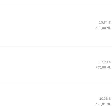
15,34
€
/ 30,00 лв.
35,79
€
/ 70,00 лв.
10,23
€
/ 20,01 лв.