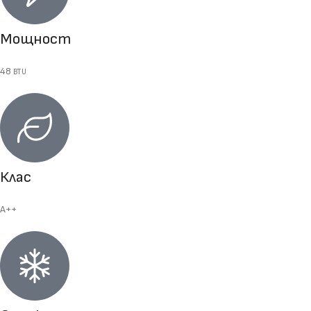
Мощност
48
BTU
Клас
A++