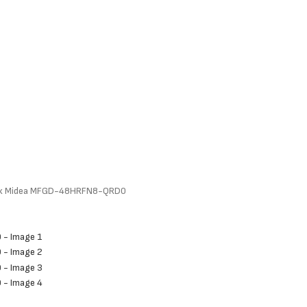
ик Midea MFGD-48HRFN8-QRD0