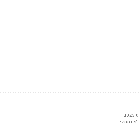
10,23
€
/ 20,01 лв.