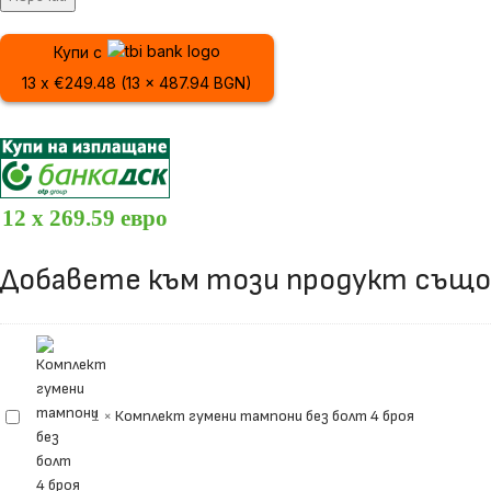
Купи с
13 x €249.48 (13 x 487.94 BGN)
12 x 269.59 евро
Добавете към този продукт също
Комплект
1
×
Комплект гумени тампони без болт 4 броя
гумени
тампони
без