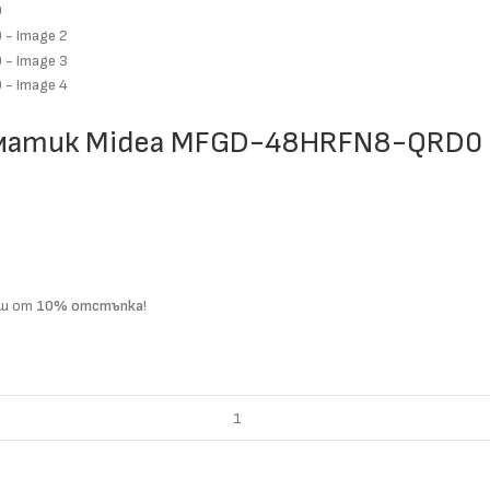
иматик Midea MFGD-48HRFN8-QRD0
ваш от
10% отстъпка
!