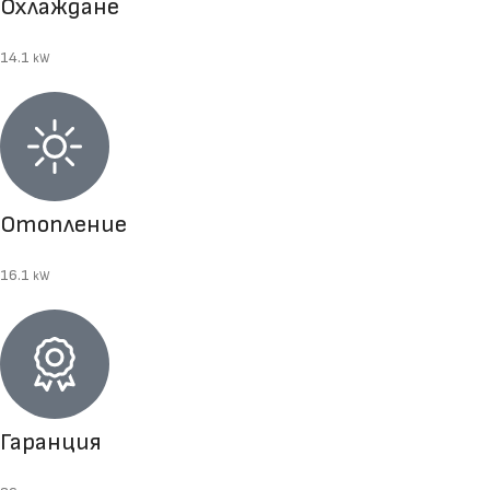
Охлаждане
14.1
kW
Отопление
16.1
kW
Гаранция