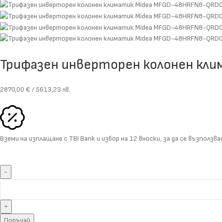
Трифазен инверторен колонен кл
2870,00
€
/ 5613,23 лв.
Вземи на изплащане с
TBI Bank
и избор на
12 вноски
, за да се възполз
Поръчай