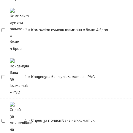
болт
4
броя
Комплект
1
×
Комплект гумени тампони с болт 4 броя
гумени
тампони
с
болт
4
броя
Кондензна
1
×
Кондензна вана за климатик - PVC
вана
за
климатик
-
PVC
Спрей
1
×
Спрей за почистване на климатик
за