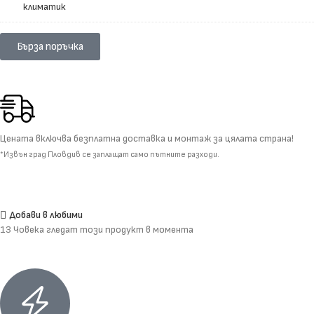
почистване
на
климатик
Бърза поръчка
Цената включва безплатна доставка и монтаж за цялата страна!
*Извън град Пловдив се заплащат само пътните разходи.
Добави в любими
13
Човека гледат този продукт в момента