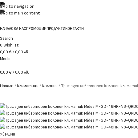
Безплатна доставка за цялата страна!
Skip to navigation
0876 966 621 / 0899 966 628
Skip to main content
НАЧАЛО
ЗА НАС
ПРОМОЦИИ
ПРОДУКТИ
КОНТАКТИ
Search
0
Wishlist
0,00
€
/ 0,00 лв.
Меню
0,00
€
/ 0,00 лв.
Начало
Климатици
Колонни
Трифазен инверторен колонен климат
Увеличи